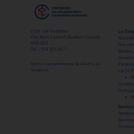
2335, rue Guénette
La Corp
Ville Saint-Laurent (Québec) Canada
Nouvell
H4R 2E9
Nos carr
Tél. : 514 331-6571
Mission,
Conseil 
Réviser mes préférences de témoins de
Partenai
navigation
Loi 25 
P
Conditio
Politiqu
SM
Servic
Services
Service
Command