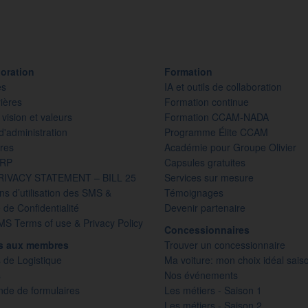
oration
Formation
es
IA et outils de collaboration
ières
Formation continue
 vision et valeurs
Formation CCAM-NADA
d'administration
Programme Élite CCAM
res
Académie pour Groupe Olivier
PRP
Capsules gratuites
RIVACY STATEMENT – BILL 25
Services sur mesure
ns d’utilisation des SMS &
Témoignages
e de Confidentialité
Devenir partenaire
S Terms of use & Privacy Policy
Concessionnaires
es aux membres
Trouver un concessionnaire
 de Logistique
Ma voiture: mon choix idéal sais
s
Nos événements
e de formulaires
Les métiers - Saison 1
Les métiers - Saison 2