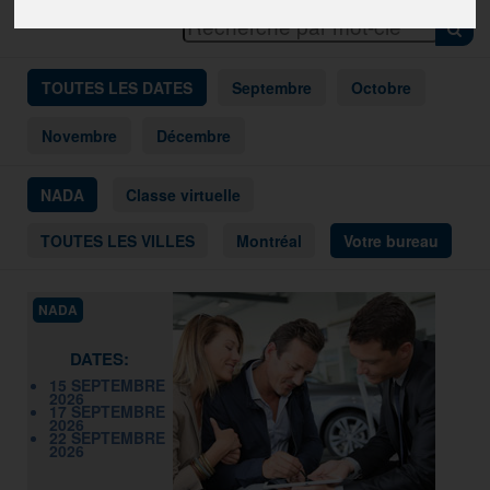
TOUTES LES DATES
Septembre
Octobre
Novembre
Décembre
NADA
Classe virtuelle
TOUTES LES VILLES
Montréal
Votre bureau
NADA
DATES:
15 SEPTEMBRE
2026
17 SEPTEMBRE
2026
22 SEPTEMBRE
2026