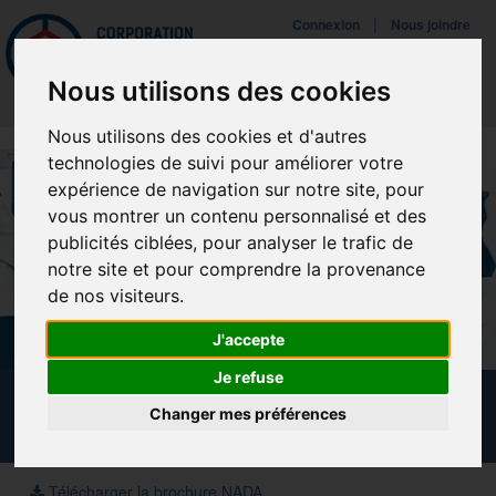
Mettreà jour vos préférences de témoins
|
Connexion
Nous joindre
Navigat
Nous utilisons des cookies
Nous utilisons des cookies et d'autres
technologies de suivi pour améliorer votre
expérience de navigation sur notre site, pour
vous montrer un contenu personnalisé et des
publicités ciblées, pour analyser le trafic de
notre site et pour comprendre la provenance
de nos visiteurs.
J'accepte
Je refuse
CALENDRIER DES FORMATIONS
Changer mes préférences
Télécharger la brochure NADA