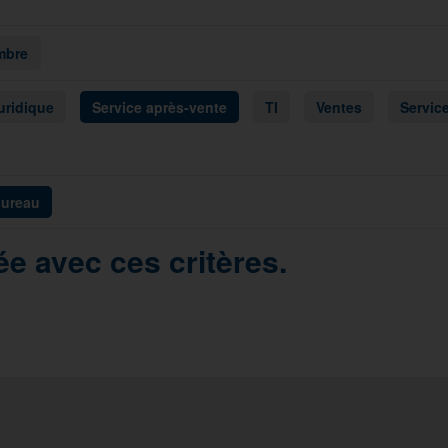
mbre
uridique
Service après-vente
TI
Ventes
Service
bureau
e avec ces critères.