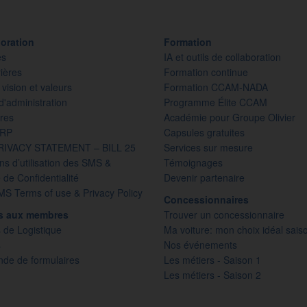
oration
Formation
es
IA et outils de collaboration
ières
Formation continue
 vision et valeurs
Formation CCAM-NADA
d'administration
Programme Élite CCAM
res
Académie pour Groupe Olivier
PRP
Capsules gratuites
RIVACY STATEMENT – BILL 25
Services sur mesure
ns d’utilisation des SMS &
Témoignages
e de Confidentialité
Devenir partenaire
S Terms of use & Privacy Policy
Concessionnaires
es aux membres
Trouver un concessionnaire
 de Logistique
Ma voiture: mon choix idéal sais
s
Nos événements
e de formulaires
Les métiers - Saison 1
Les métiers - Saison 2