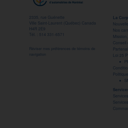
2335, rue Guénette
La Corp
Ville Saint-Laurent (Québec) Canada
Nouvell
H4R 2E9
Nos carr
Tél. : 514 331-6571
Mission,
Conseil 
Réviser mes préférences de témoins de
Partenai
navigation
Loi 25 
P
Conditio
Politiqu
SM
Servic
Services
Service
Command