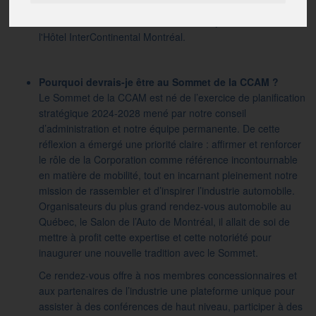
Où et quand le Sommet aura-t-il lieu ?
Le Sommet de la CCAM aura lieu le 14 janvier 2026 à
l'Hôtel InterContinental Montréal.
Pourquoi devrais-je être au Sommet de la CCAM ?
Le Sommet de la CCAM est né de l’exercice de planification
stratégique 2024-2028 mené par notre conseil
d’administration et notre équipe permanente. De cette
réflexion a émergé une priorité claire : affirmer et renforcer
le rôle de la Corporation comme référence incontournable
en matière de mobilité, tout en incarnant pleinement notre
mission de rassembler et d’inspirer l’industrie automobile.
Organisateurs du plus grand rendez-vous automobile au
Québec, le Salon de l’Auto de Montréal, il allait de soi de
mettre à profit cette expertise et cette notoriété pour
inaugurer une nouvelle tradition avec le Sommet.
Ce rendez-vous offre à nos membres concessionnaires et
aux partenaires de l’industrie une plateforme unique pour
assister à des conférences de haut niveau, participer à des