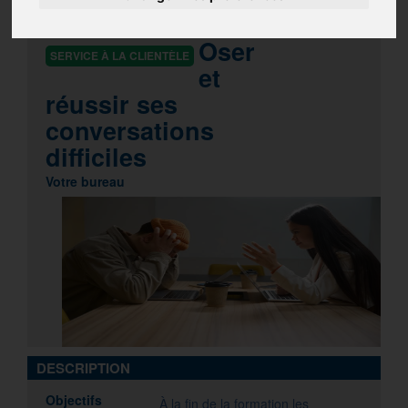
RESSOURCES HUMAINES
GESTION
Oser
SERVICE À LA CLIENTÈLE
et
réussir ses
conversations
difficiles
Votre bureau
DESCRIPTION
Objectifs
À la fin de la formation les