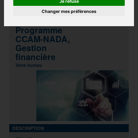
Je refuse
CLASSE VIRTUELLE
NADA
Changer mes préférences
COMPTABILITÉ
Programme
CCAM-NADA,
Gestion
financière
Votre bureau
DESCRIPTION