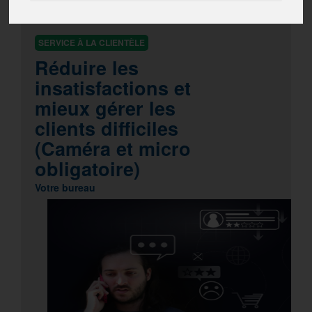
CLASSE VIRTUELLE
SERVICE À LA CLIENTÈLE
Réduire les
insatisfactions et
mieux gérer les
clients difficiles
(Caméra et micro
obligatoire)
Votre bureau