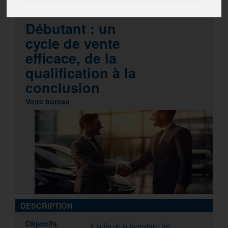
VENTES
Débutant : un
cycle de vente
efficace, de la
qualification à la
conclusion
Votre bureau
DESCRIPTION
Objectifs
A la fin de la formation, les