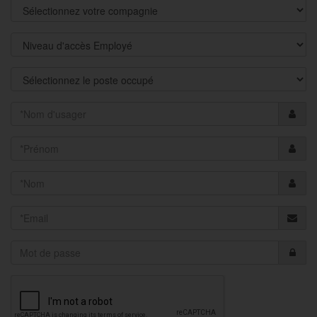
Compagnie
Niveau
d'accès
Poste
occupé
Nom
d'usager
Prenom
Nom
Courriel
Mot
de
passe