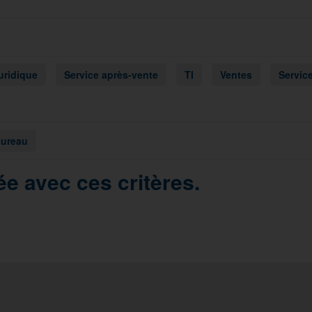
uridique
Service après-vente
TI
Ventes
Service
bureau
e avec ces critères.