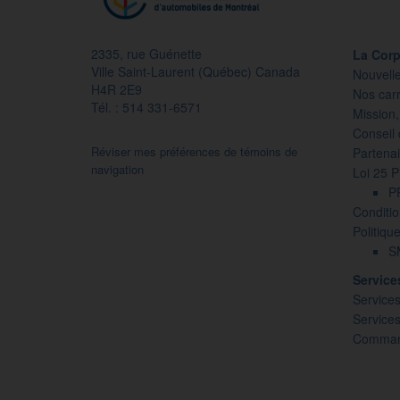
2335, rue Guénette
La Corp
Ville Saint-Laurent (Québec) Canada
Nouvell
H4R 2E9
Nos carr
Tél. : 514 331-6571
Mission,
Conseil 
Réviser mes préférences de témoins de
Partenai
navigation
Loi 25 
P
Conditio
Politiqu
SM
Servic
Services
Service
Command