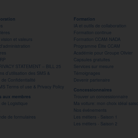
oration
Formation
es
IA et outils de collaboration
ières
Formation continue
 vision et valeurs
Formation CCAM-NADA
d'administration
Programme Élite CCAM
res
Académie pour Groupe Olivier
PRP
Capsules gratuites
RIVACY STATEMENT – BILL 25
Services sur mesure
ns d’utilisation des SMS &
Témoignages
e de Confidentialité
Devenir partenaire
S Terms of use & Privacy Policy
Concessionnaires
es aux membres
Trouver un concessionnaire
 de Logistique
Ma voiture: mon choix idéal sais
s
Nos événements
e de formulaires
Les métiers - Saison 1
Les métiers - Saison 2