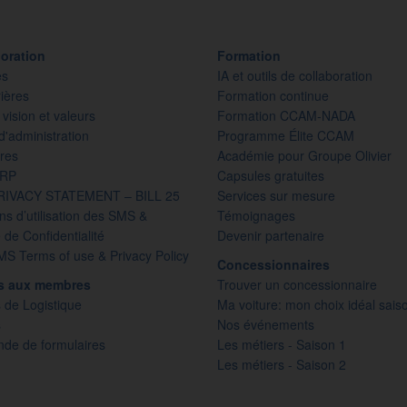
oration
Formation
es
IA et outils de collaboration
ières
Formation continue
 vision et valeurs
Formation CCAM-NADA
d'administration
Programme Élite CCAM
res
Académie pour Groupe Olivier
PRP
Capsules gratuites
RIVACY STATEMENT – BILL 25
Services sur mesure
ns d’utilisation des SMS &
Témoignages
e de Confidentialité
Devenir partenaire
S Terms of use & Privacy Policy
Concessionnaires
es aux membres
Trouver un concessionnaire
 de Logistique
Ma voiture: mon choix idéal sais
s
Nos événements
e de formulaires
Les métiers - Saison 1
Les métiers - Saison 2