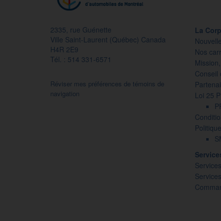
2335, rue Guénette
La Corp
Ville Saint-Laurent (Québec) Canada
Nouvell
H4R 2E9
Nos carr
Tél. : 514 331-6571
Mission,
Conseil 
Réviser mes préférences de témoins de
Partenai
navigation
Loi 25 
P
Conditio
Politiqu
SM
Servic
Services
Service
Command