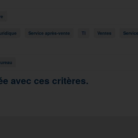
re
uridique
Service après-vente
TI
Ventes
Service
bureau
e avec ces critères.